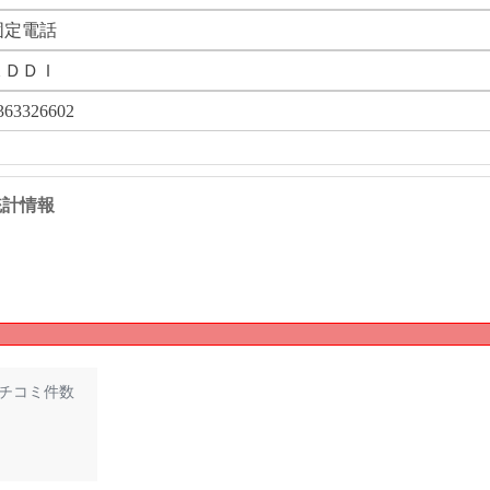
固定電話
ＫＤＤＩ
363326602
 の統計情報
チコミ件数
1