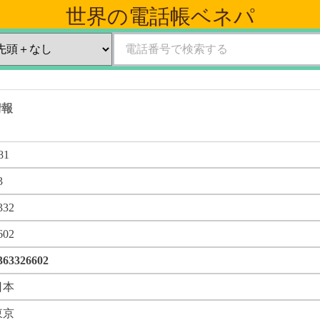
世界の電話帳ベネパ
の情報
81
3
332
602
363326602
日本
東京