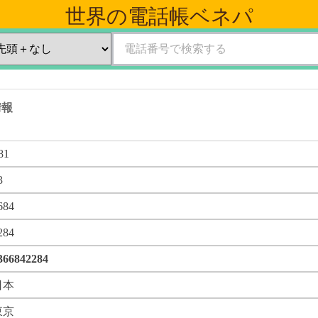
世界の電話帳ベネパ
の情報
81
3
684
284
366842284
日本
東京