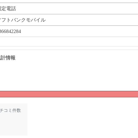
固定電話
ソフトバンクモバイル
366842284
 の統計情報
チコミ件数
1