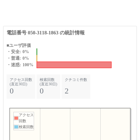
電話番号 050-3118-1863 の統計情報
■ユーザ評価
・安全: 0%
・普通: 0%
・迷惑: 100%
アクセス回数
検索回数
クチコミ件数
(直近30日)
(直近30日)
0
0
2
アクセス
回数
検索回数