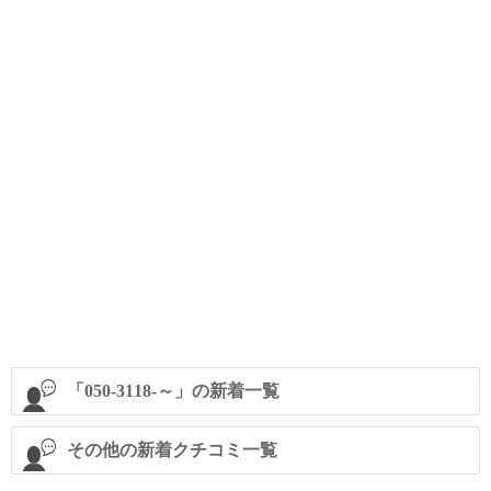
「050-3118-～」の新着一覧
その他の新着クチコミ一覧