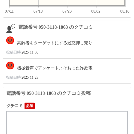
07/11
07/18
07/26
08/02
08/10
電話番号 050-3118-1863 のクチコミ
高齢者をターゲットにする迷惑押し売り
投稿日時
2025-11-30
機械音声でアンケートよそおった詐欺電
投稿日時
2025-11-23
電話番号 050-3118-1863 のクチコミ投稿
クチコミ