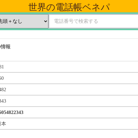
世界の電話帳ベネパ
 の情報
81
50
482
343
5054822343
日本