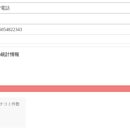
P電話
5054822343
43 の統計情報
チコミ件数
1