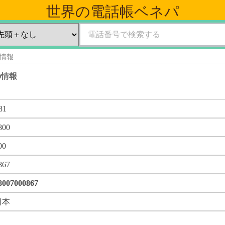
世界の電話帳ベネパ
の情報
 の情報
81
800
00
867
8007000867
日本